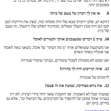
לא מצליחה להפוך אותם כמו שצריך, חוץ מזה אני עסוקה בדברים
מסובכים יותר.
9.
אז אין לך זיכרון של טעם של בית?
דווקא יש, סלט ירקות! סבא שלי היה מומחה בזה, קוצץ את הירקות קטן
קטן וגם היה מכין רוגעלך מעולים. מבחינתי הסלט שלו ורוגעלך, זה טעם
של בית.
10.
צייני 2 דברים שמעצבנים אותך וקשורים לאוכל
אני משתגעת ששואלים אותי ‘נו מה דעתך’ על אוכל, כשאני באה לאכול
אני אוכלת כאחד האדם
ואני ממש לא מסוגלת לסבול שימורים, בעיקר שימורי פטריות
11.
איזה קרייבינג היה לך בהריון?
לרטבים של עגבניות
12.
את נורא מצחיקה, שמעת את זה פעם?
שמעתי אבל לא האמנתי. אני חושבת שאני יותר מידי רצינית. לא רק
בענייני אוכל במובן של להקפיד על המרכיבים, על הבישול וכו’, אלא גם
בחיים, ביום יום.