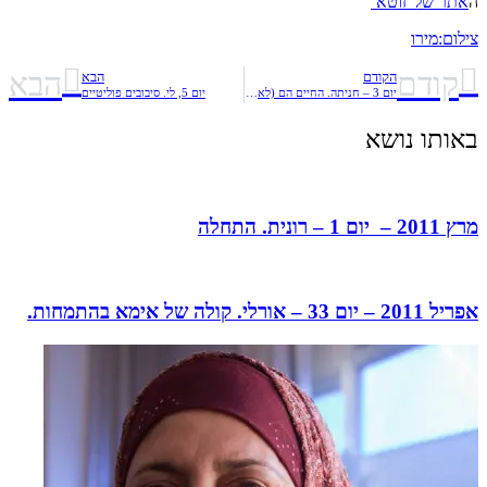
ה
אתר של 'זוטא’
צילום:מירו
קודם
הבא
הקודם
הבא
יום 3 – חניתה. החיים הם (לא) במקום אחר
יום 5, לי. סיבובים פוליטיים
באותו נושא
מרץ 2011 – יום 1 – רונית. התחלה
אפריל 2011 – יום 33 – אורלי. קולה של אימא בהתמחות.