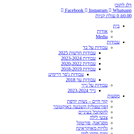
דלג לתוכן
Facebook
Instagram
Whatsapp
0.00
₪
0
עגלת קניות
בית
אודות
Media
עבודות
עבודות על בד
עבודות חדשות 2025
עבודות 2023-2024
עבודות 2020-2022
עבודות 2018-2019
עבודות ג'סר דרימינג
עבודות עד 2018
עבודות על נייר
נייר 2023-2024
מסעות
קווי חיים – נשות יודפת
[פורטפוליו] השבעה באוקטובר
להסתכל בעיניים
צבעי לילה
מסג'אנה, פורטוגל
גלויות מאוקראינה
ימים מחוץ לזמן