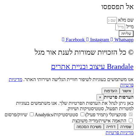
אל תפספסו
שם מלא
מייל
שליחה
Facebook
Instagram
Whatsapp
© כל הזכויות שמורות לענת אור מגל
Brandale עיצוב ובניית אתרים
אנו משתמשים בעוגיות לשיפור חוויית הגלישה ושירותי האתר.
מדיניות
פרטיות
אישור
העדפות
העדפות פרטיות
×
כאן ניתן לנהל את העדפות הפרטיות שלך. אנו משתמשים בעוגיות
למטרות תפעול, סטטיסטיקות ושיווק.
פונקציונלי (תמיד פעיל)
סטטיסטיקות/Analytics
שיווק/פרסום
התאמה אישית/מדיה משובצת
שמירה
דחייה
משיכת הסכמה
מדיניות פרטיות