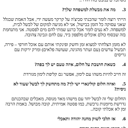
3.
מה את מבשלת למשפחה שלך?
הייתי רוצה לומר שהכנתי סביצ'ה על קרקר מעשה ידי, אבל האמת שבגלל
שאני עסוקה כל הזמן בבישול, אני לא מגיעה למקום של לבשל לבית,
למשפחה. לא נעים לומר אבל כרגע שמתי להם מים לפסטה. אני מתנחמת
בזה שבסוף כולם אוכלים מלפפון ביד, עם לחם וגבינה צהובה.
לא מזמן הצלחתי למצוא זמן וחשק ופינקתי אותם עם אוכל חורפי – פירה,
תבשיל עדשים (עם זעתר מהגינה, שעושה פלאים) ומרק ירקות עם
גריסים
4.
כשאת חושבת על חלום, איזה טעם יש לך בפה?
זה חייב להיות משהו עם לימון, אפשר גם קליפת לימון מגורדת
5.
ואיזה חלום קולינארי ישי לך? מה מתחשק לך לבשל שעוד לא
ניסית?
החלום שלי זה לבשל יחד עם מישהו מאד מנוסה, מאכלים שבהכנתם
נדרשת מיומנות נרכשת, כמו פסטה אמיתית, קובה מבושל. באמת הרבה
זמן לא אכלתי קובה..
6.
אז תלכי לשוק מחנה יהודה ותאכלי