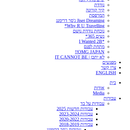
נודדת
קיר קורונה
המרפסת
Jiser Dreaming ג'סר דרימנג
Why R U Travelling*
נוכחת נודדת נושם
נשים 365*
*I Wanted 2B
מתחת לפנס
OMG JAPAN!!
לא יתכן | IT CANNOT BE
מפגשים
צרו קשר
ENGLISH
בית
אודות
Media
עבודות
עבודות על בד
עבודות חדשות 2025
עבודות 2023-2024
עבודות 2020-2022
עבודות 2018-2019
עבודות ג'סר דרימינג