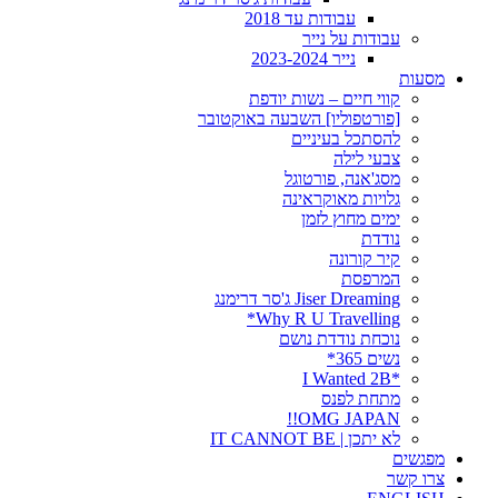
עבודות עד 2018
עבודות על נייר
נייר 2023-2024
מסעות
קווי חיים – נשות יודפת
[פורטפוליו] השבעה באוקטובר
להסתכל בעיניים
צבעי לילה
מסג'אנה, פורטוגל
גלויות מאוקראינה
ימים מחוץ לזמן
נודדת
קיר קורונה
המרפסת
Jiser Dreaming ג'סר דרימנג
Why R U Travelling*
נוכחת נודדת נושם
נשים 365*
*I Wanted 2B
מתחת לפנס
OMG JAPAN!!
לא יתכן | IT CANNOT BE
מפגשים
צרו קשר