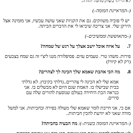
לא הייתי בשוק מחנה יהודה.
(–המראיינת המומה–)
יש לי פוביה משווקים. גם את הקניות שאני עושה עכשיו, אני מזמינה אצל
הירקן שלי. אני צריכה שיביאו לי את הדברים הביתה.
(–מתאוששת וממשיכים–)
7.
על איזה אוכל יושב אצלך על רגש של שמחה?
פירות. משהו טרי. טעמים עזים. פסיפלורה מנגו ליצ'י זה גם שמח בצבעים
(רק לא קיווי!)
8.
מה הכי אהבת שאמא שלך הכינה לך לצהרים?
אמא שלי לא הכינה לי צהריים..גדלתי בקיבוץ. לא גדלתי
בבית שבישלו בו. האמת שגם היום לא מבשלים בו. אני
כנראה הבת היחידה בעולם שנוסעת להורים שלה עם
סירים.
אם כי, אני חייבת לומר שאמא שלי מעולה בפירה ובחביתות. אני למשל
מודה שאני לא יודעת להכין חביתות..
(–המראיינת המומה בשנית–):
מה הבעיה בחביתה?