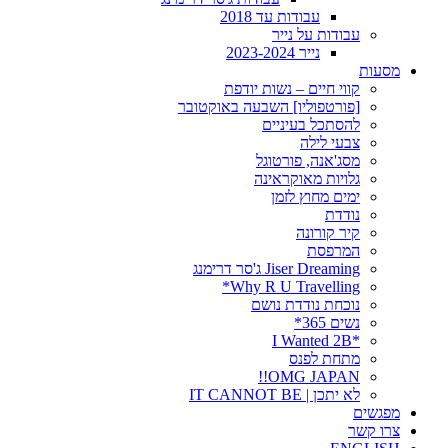
עבודות עד 2018
עבודות על נייר
נייר 2023-2024
מסעות
קווי חיים – נשות יודפת
[פורטפוליו] השבעה באוקטובר
להסתכל בעיניים
צבעי לילה
מסג'אנה, פורטוגל
גלויות מאוקראינה
ימים מחוץ לזמן
נודדת
קיר קורונה
המרפסת
Jiser Dreaming ג'סר דרימנג
Why R U Travelling*
נוכחת נודדת נושם
נשים 365*
*I Wanted 2B
מתחת לפנס
OMG JAPAN!!
לא יתכן | IT CANNOT BE
מפגשים
צרו קשר