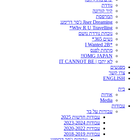
נודדת
קיר קורונה
המרפסת
Jiser Dreaming ג'סר דרימנג
Why R U Travelling*
נוכחת נודדת נושם
נשים 365*
*I Wanted 2B
מתחת לפנס
OMG JAPAN!!
לא יתכן | IT CANNOT BE
מפגשים
צרו קשר
ENGLISH
בית
אודות
Media
עבודות
עבודות על בד
עבודות חדשות 2025
עבודות 2023-2024
עבודות 2020-2022
עבודות 2018-2019
עבודות ג'סר דרימינג