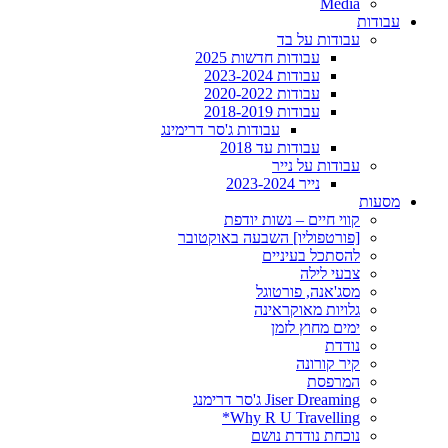
Media
עבודות
עבודות על בד
עבודות חדשות 2025
עבודות 2023-2024
עבודות 2020-2022
עבודות 2018-2019
עבודות ג'סר דרימינג
עבודות עד 2018
עבודות על נייר
נייר 2023-2024
מסעות
קווי חיים – נשות יודפת
[פורטפוליו] השבעה באוקטובר
להסתכל בעיניים
צבעי לילה
מסג'אנה, פורטוגל
גלויות מאוקראינה
ימים מחוץ לזמן
נודדת
קיר קורונה
המרפסת
Jiser Dreaming ג'סר דרימנג
Why R U Travelling*
נוכחת נודדת נושם