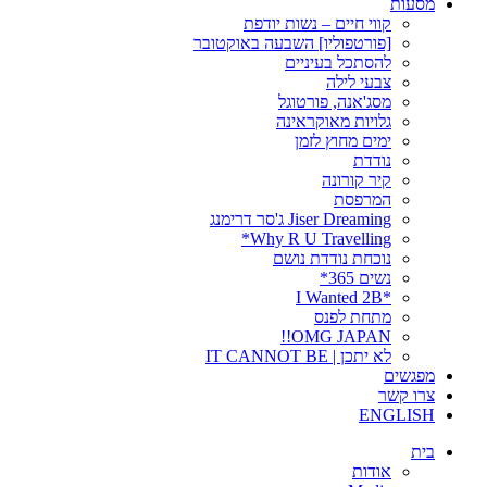
מסעות
קווי חיים – נשות יודפת
[פורטפוליו] השבעה באוקטובר
להסתכל בעיניים
צבעי לילה
מסג'אנה, פורטוגל
גלויות מאוקראינה
ימים מחוץ לזמן
נודדת
קיר קורונה
המרפסת
Jiser Dreaming ג'סר דרימנג
Why R U Travelling*
נוכחת נודדת נושם
נשים 365*
*I Wanted 2B
מתחת לפנס
OMG JAPAN!!
לא יתכן | IT CANNOT BE
מפגשים
צרו קשר
ENGLISH
בית
אודות