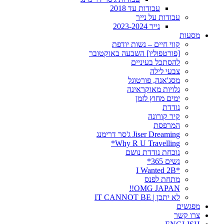
עבודות עד 2018
עבודות על נייר
נייר 2023-2024
מסעות
קווי חיים – נשות יודפת
[פורטפוליו] השבעה באוקטובר
להסתכל בעיניים
צבעי לילה
מסג'אנה, פורטוגל
גלויות מאוקראינה
ימים מחוץ לזמן
נודדת
קיר קורונה
המרפסת
Jiser Dreaming ג'סר דרימנג
Why R U Travelling*
נוכחת נודדת נושם
נשים 365*
*I Wanted 2B
מתחת לפנס
OMG JAPAN!!
לא יתכן | IT CANNOT BE
מפגשים
צרו קשר