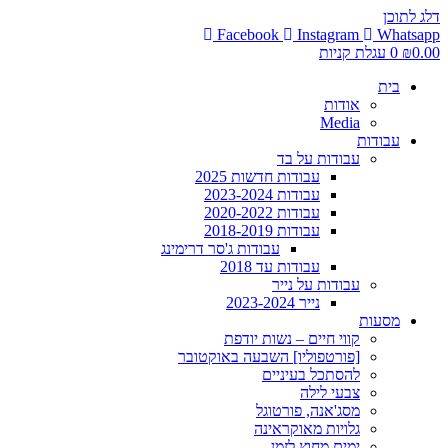
דלג לתוכן
Facebook
Instagram
Whatsapp
0.00
₪
0
עגלת קניות
בית
אודות
Media
עבודות
עבודות על בד
עבודות חדשות 2025
עבודות 2023-2024
עבודות 2020-2022
עבודות 2018-2019
עבודות ג'סר דרימינג
עבודות עד 2018
עבודות על נייר
נייר 2023-2024
מסעות
קווי חיים – נשות יודפת
[פורטפוליו] השבעה באוקטובר
להסתכל בעיניים
צבעי לילה
מסג'אנה, פורטוגל
גלויות מאוקראינה
ימים מחוץ לזמן