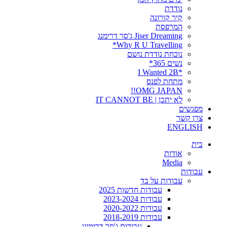
נודדת
קיר קורונה
המרפסת
Jiser Dreaming ג'סר דרימנג
Why R U Travelling*
נוכחת נודדת נושם
נשים 365*
*I Wanted 2B
מתחת לפנס
OMG JAPAN!!
לא יתכן | IT CANNOT BE
מפגשים
צרו קשר
ENGLISH
בית
אודות
Media
עבודות
עבודות על בד
עבודות חדשות 2025
עבודות 2023-2024
עבודות 2020-2022
עבודות 2018-2019
עבודות ג'סר דרימינג