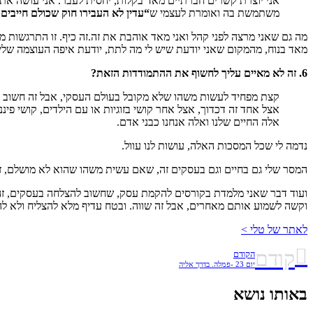
אני יוצרת קשרים חברתיים מאד בקלות, יחסית לעבר. אני עושה את ז
משתמשת בה ואומרת לעצמי ש
“עדין לא העבירו חוק שכולם חייבים 
מאד בנוח, מהמקום שאני יודעת שיש לי מה לתת, יודעת איפה העוצמה שלי 
6. זה לא מאיים עליך לחשוף את ההתמודדות הזאת?
קצת מפחיד לעשות משהו שלא מקובל בעולם העסקי, אבל זה חשוב לד
אצל אחד זה דכדוך, אצל אחר קושי בזוגיות או עם הילדים, קושי פינ
אלה החיים שלנו ואלה אנחנו כבני אדם.
נדמה לי שכל המסכות האלה, עושות לנו עוול.
המסר שלי גם בחיים וגם בעסקים זה, שאם עשית משהו שהוא לא מושלם, זה
ועוד דבר שאני מלמדת בקורסים להקמת עסק, שחשוב להצלחה בעסקים, זה 
וקשה לשמוע אותם מאחרים, אבל זה שווה. ובטח עדיף מלא להצליח ולא להבי
לאתר של טלי >
קודם
הקודם
יום 23 -פמלה. בדרך אליה
באותו נושא