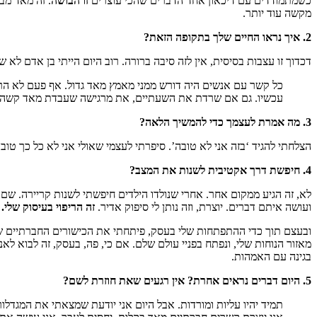
כשמתמודדים עם דיכאון אחד הדברים שהכי עוצרים
זו הבושה
. זה מאד מבי
מקשה עוד יותר.
2. איך נראו החיים שלך בתקופה הזאת?
דכדוך זו עצבות בסיסית, אין לזה סיבה ברורה. רוב היום הייתי בן אדם לא
כל קשר עם אנשים היה דורש ממני מאמץ מאד גדול. אף פעם לא הר
עכשיו. גם אם שרדת את השעתיים, את מרגישה שעבדת מאד קשה, וז
3. מה אמרת לעצמך כדי להמשיך הלאה?
הצלחתי להגיד ‘בזה אני לא טובה’. סיפרתי לעצמי שאולי אני לא כל כך טוב
4. חיפשת דרך אקטיבית לשנות את המצב?
לא, זה הגיע ממקום אחר. אחרי שנולדו הילדים חיפשתי לשנות קריירה. שם 
ועושה איתם דברים. יוצרת, וזה נותן לי סיפוק אדיר.
זה הריפוי בעיסוק שלי.
ה
ובעצם תוך כדי ההתפתחות שלי בעסק, פיתחתי את הכישורים החברתיים שלי.
מאזור הנוחות שלי, ונפתח בפניי עולם שלם. אם כי, פה, בעסק, זה לבוא ל
בגינה עם האמהות.
5. היום דברים נראים אחרת? אין רגעים שאת חוזרת לשם?
תמיד יהיו עליות ומורדות. אבל היום אני יודעת שמצאתי את המגדלו