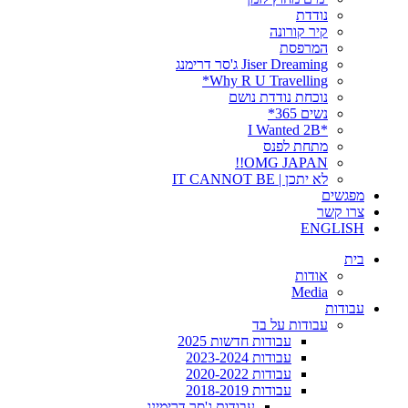
נודדת
קיר קורונה
המרפסת
Jiser Dreaming ג'סר דרימנג
Why R U Travelling*
נוכחת נודדת נושם
נשים 365*
*I Wanted 2B
מתחת לפנס
OMG JAPAN!!
לא יתכן | IT CANNOT BE
מפגשים
צרו קשר
ENGLISH
בית
אודות
Media
עבודות
עבודות על בד
עבודות חדשות 2025
עבודות 2023-2024
עבודות 2020-2022
עבודות 2018-2019
עבודות ג'סר דרימינג