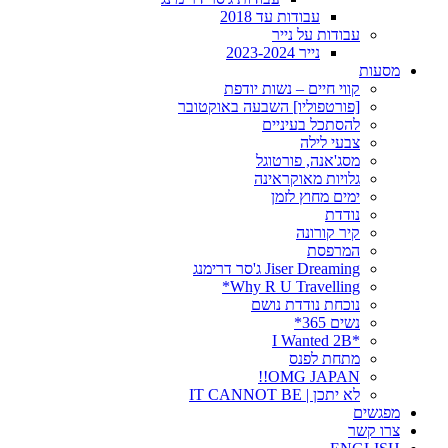
עבודות עד 2018
עבודות על נייר
נייר 2023-2024
מסעות
קווי חיים – נשות יודפת
[פורטפוליו] השבעה באוקטובר
להסתכל בעיניים
צבעי לילה
מסג'אנה, פורטוגל
גלויות מאוקראינה
ימים מחוץ לזמן
נודדת
קיר קורונה
המרפסת
Jiser Dreaming ג'סר דרימנג
Why R U Travelling*
נוכחת נודדת נושם
נשים 365*
*I Wanted 2B
מתחת לפנס
OMG JAPAN!!
לא יתכן | IT CANNOT BE
מפגשים
צרו קשר