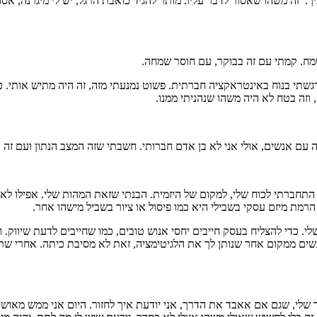
ך. זה משהו שאסור לדבר עליו. מותר להגיד כואבת הרגל, יש לי מיגרנה, אסור
 שמח. קמתי עם זה בבוקר, עם חוסר שמחה.
גשתי בנוח באינטראקציה חברתית. פשוט נמנעתי מזה, זה היה מתיש אותי.
ה בטח לא היה משהו שנהניתי ממנו.
ה עם אנשים, אולי אני לא בן אדם חברותי. חשבתי שזה המצב הנתון ועם זה א
התחברתי לכוח שלי, למקום של היזמית. הבנתי שזאת המהות שלי. אפילו לא 
רמת מיזם עסקי בשבילי היא כמו פיסול או ציור בשביל מישהו אחר.
 כדי להצליח בעסק חייבים יחסי אנוש טובים, כמו שחייבים לדעת שיווק. ו
אנשים ממקום אחר שנותן לך את הלגיטימציה, זאת לא מסיבת כיתה. אחרי שתר
ר שלי, שגם אם אאבד את הדרך, אני יודעת איך לחזור. היום אני ממש מאוש