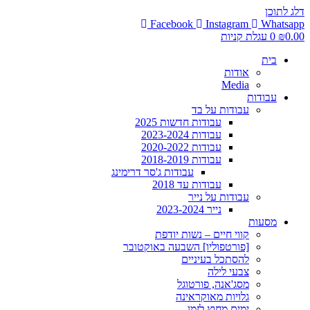
דלג לתוכן
Facebook
Instagram
Whatsapp
0.00
₪
0
עגלת קניות
בית
אודות
Media
עבודות
עבודות על בד
עבודות חדשות 2025
עבודות 2023-2024
עבודות 2020-2022
עבודות 2018-2019
עבודות ג'סר דרימינג
עבודות עד 2018
עבודות על נייר
נייר 2023-2024
מסעות
קווי חיים – נשות יודפת
[פורטפוליו] השבעה באוקטובר
להסתכל בעיניים
צבעי לילה
מסג'אנה, פורטוגל
גלויות מאוקראינה
ימים מחוץ לזמן