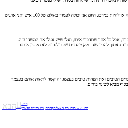
זה יתאים לו ויהיה מי שלא וזה בסדר. יש לי מנטרה שאני
מה גם שאני מרצה לפני קהל ואני מאד אוהבת את זה.זה כיף. זו התרגשות מהרצאות, שמחה וסיפוק. פעם היה מבעיתה אותי המחשבה של לעמוד על במה או להיות במרכז, היום אני יכולה לעמוד באולם של 100 איש ואני ארגיש
דר, אבל כל אחד שתדברי איתו, תגלי שיש אצלו את המשהו הזה.
 פאסון. להבין שזה חלק מהחיים של כולנו וזה לא מקטין אותנו.
רים הטובים ואת הפחות טובים בעצמו. זה קשה לראות אותם בעצמך
וף מביא לשינוי בחיים.
הבא
הבא
יום 25 – יפעת. ביקור אצל הקוסמת, במערה של אלאדין