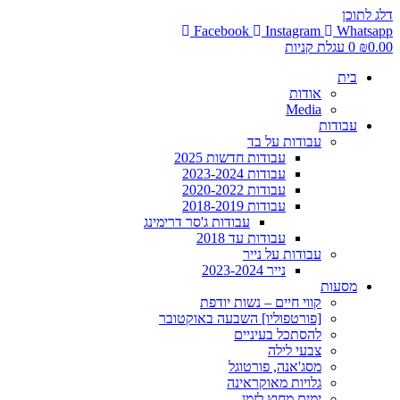
דלג לתוכן
Facebook
Instagram
Whatsapp
0.00
₪
0
עגלת קניות
בית
אודות
Media
עבודות
עבודות על בד
עבודות חדשות 2025
עבודות 2023-2024
עבודות 2020-2022
עבודות 2018-2019
עבודות ג'סר דרימינג
עבודות עד 2018
עבודות על נייר
נייר 2023-2024
מסעות
קווי חיים – נשות יודפת
[פורטפוליו] השבעה באוקטובר
להסתכל בעיניים
צבעי לילה
מסג'אנה, פורטוגל
גלויות מאוקראינה
ימים מחוץ לזמן