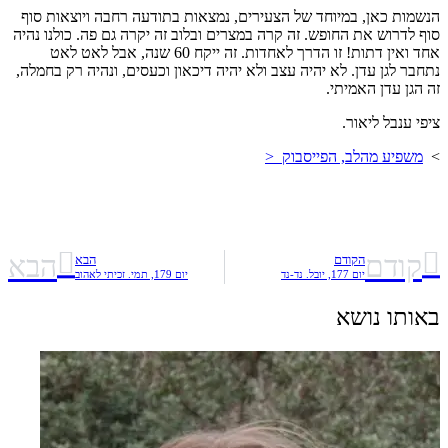
הנשמות כאן, במיוחד של הצעירים, נמצאות בתודעה רחבה ויוצאות סוף
סוף לדרוש את החופש. זה קרה במצרים ובלוב זה יקרה גם פה. כולנו נהיה
אחד ואין דתות! זו הדרך לאחדות. זה ייקח 60 שנה, אבל לאט לאט
נתחבר לגן עדן. לא יהיה עצב ולא יהיה דיכאון וכעסים, ונהיה רק בחמלה,
זה הגן עדן האמיתי.
ציפי ענבל ליאור.
>
משפיע מהלב, הפייסבוק
<
קודם
הבא
הקודם
הבא
יום 177, יובל. נד-נד
יום 179, תמי. זכיתי לאהוב
באותו נושא