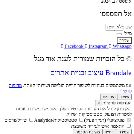
אוגוסט 27, 2024
אל תפספסו
שם מלא
מייל
שליחה
Facebook
Instagram
Whatsapp
© כל הזכויות שמורות לענת אור מגל
Brandale עיצוב ובניית אתרים
אנו משתמשים בעוגיות לשיפור חוויית הגלישה ושירותי האתר.
מדיניות
פרטיות
אישור
העדפות
העדפות פרטיות
×
כאן ניתן לנהל את העדפות הפרטיות שלך. אנו משתמשים בעוגיות
למטרות תפעול, סטטיסטיקות ושיווק.
פונקציונלי (תמיד פעיל)
סטטיסטיקות/Analytics
שיווק/פרסום
התאמה אישית/מדיה משובצת
שמירה
דחייה
משיכת הסכמה