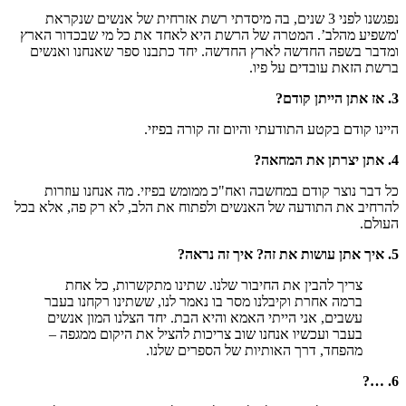
נפגשנו לפני 3 שנים, בה מיסדתי רשת אזרחית של אנשים שנקראת
'משפיע מהלב’. המטרה של הרשת היא לאחד את כל מי שבכדור הארץ
ומדבר בשפה החדשה לארץ החדשה. יחד כתבנו ספר שאנחנו ואנשים
ברשת הזאת עובדים על פיו.
3. אז אתן הייתן קודם?
היינו קודם בקטע התודעתי והיום זה קורה בפיזי.
4. אתן יצרתן את המחאה?
כל דבר נוצר קודם במחשבה ואח"כ ממומש בפיזי. מה אנחנו עוזרות
להרחיב את התודעה של האנשים ולפתוח את הלב, לא רק פה, אלא בכל
העולם.
5. איך אתן עושות את זה? איך זה נראה?
צריך להבין את החיבור שלנו. שתינו מתקשרות, כל אחת
ברמה אחרת וקיבלנו מסר בו נאמר לנו, ששתינו רקחנו בעבר
עשבים, אני הייתי האמא והיא הבת. יחד הצלנו המון אנשים
בעבר ועכשיו אנחנו שוב צריכות להציל את היקום ממגפה –
מהפחד, דרך האותיות של הספרים שלנו.
6. …?