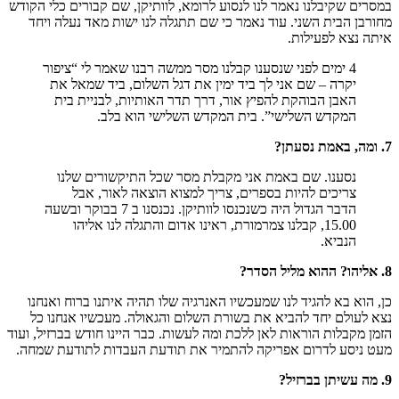
במסרים שקיבלנו נאמר לנו לנסוע לרומא, לוותיקן, שם קבורים כלי הקודש
מחורבן הבית השני. עוד נאמר כי שם תתגלה לנו ישות מאד נעלה ויחד
איתה נצא לפעילות.
4 ימים לפני שנסענו קבלנו מסר ממשה רבנו שאמר לי “ציפור
יקרה – שם אני לך ביד ימין את דגל השלום, ביד שמאל את
האבן הבוהקת להפיץ אור, דרך תדר האותיות, לבניית בית
המקדש השלישי”. בית המקדש השלישי הוא בלב.
7. ומה, באמת נסעתן?
נסענו. שם באמת אני מקבלת מסר שכל התיקשורים שלנו
צריכים להיות בספרים, צריך למצוא הוצאה לאור, אבל
הדבר הגדול היה כשנכנסו לוותיקן. נכנסנו ב 7 בבוקר ובשעה
15.00, קבלנו צמרמורת, ראינו אדום והתגלה לנו אליהו
הנביא.
8. אליהו? ההוא מליל הסדר?
כן, הוא בא להגיד לנו שמעכשיו האנרגיה שלו תהיה איתנו ברוח ואנחנו
נצא לעולם יחד להביא את בשורת השלום והגאולה. מעכשיו אנחנו כל
הזמן מקבלות הוראות לאן ללכת ומה לעשות. כבר היינו חודש בברזיל, ועוד
מעט ניסע לדרום אפריקה להתמיר את תודעת העבדות לתודעת שמחה.
9. מה עשיתן בברזיל?