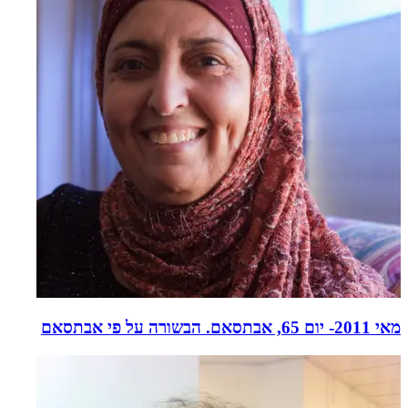
מאי 2011- יום 65, אבתסאם. הבשורה על פי אבתסאם