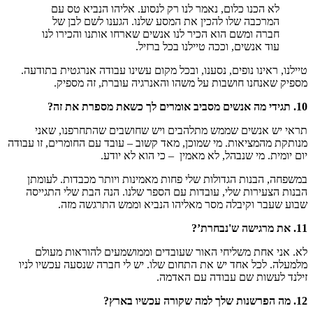
לא הכנו כלום, נאמר לנו רק לנסוע. אליהו הנביא טס עם
המרכבה שלו להכין את המסע שלנו. הגענו לשם לבן של
חברה ומשם הוא הכיר לנו אנשים שארחו אותנו והכירו לנו
עוד אנשים, וככה טיילנו בכל ברזיל.
טיילנו, ראינו נופים, נסענו, ובכל מקום עשינו עבודה אנרגטית בתודעה.
מספיק שאנחנו חושבות על משהו והאנרגיה עוברת, זה מספיק.
10. תגידי מה אנשים מסביב אומרים לך כשאת מספרת את זה?
תראי יש אנשים שממש מתלהבים ויש שחושבים שהתחרפנו, שאני
מנותקת מהמציאות. מי שמוכן, מאד קשוב – עובד עם החומרים, זו עבודה
יום יומית. מי שנבהל, לא מאמין – כי הוא לא יודע.
במשפחה, הבנות הגדולות שלי פחות מאמינות ויותר מכבדות. לעומתן
הבנות הצעירות שלי, עובדות עם הספר שלנו. הנה הבת שלי התגייסה
שבוע שעבר וקיבלה מסר מאליהו הנביא וממש התרגשה מזה.
11. את מרגישה ש'נבחרת’?
לא. אני אחת משליחי האור שעובדים וממושמעים להוראות מעולם
מלמעלה. לכל אחד יש את התחום שלו. יש לי חברה שנסעה עכשיו לניו
זילנד לעשות שם עבודה עם האדמה.
12. מה הפרשנות שלך למה שקורה עכשיו בארץ?