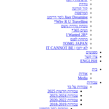
נודדת
קיר קורונה
המרפסת
Jiser Dreaming ג'סר דרימנג
Why R U Travelling*
נוכחת נודדת נושם
נשים 365*
*I Wanted 2B
מתחת לפנס
OMG JAPAN!!
לא יתכן | IT CANNOT BE
מפגשים
צרו קשר
ENGLISH
בית
אודות
Media
עבודות
עבודות על בד
עבודות חדשות 2025
עבודות 2023-2024
עבודות 2020-2022
עבודות 2018-2019
עבודות ג'סר דרימינג