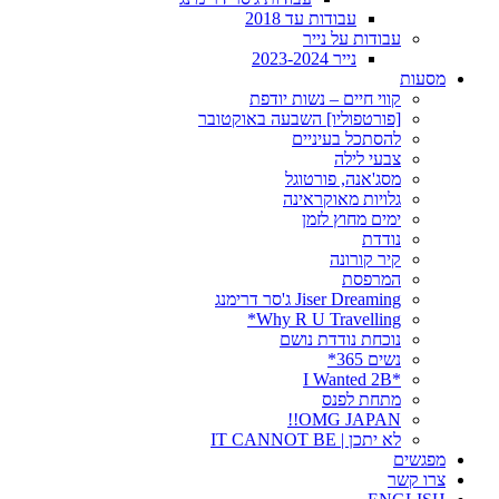
עבודות עד 2018
עבודות על נייר
נייר 2023-2024
מסעות
קווי חיים – נשות יודפת
[פורטפוליו] השבעה באוקטובר
להסתכל בעיניים
צבעי לילה
מסג'אנה, פורטוגל
גלויות מאוקראינה
ימים מחוץ לזמן
נודדת
קיר קורונה
המרפסת
Jiser Dreaming ג'סר דרימנג
Why R U Travelling*
נוכחת נודדת נושם
נשים 365*
*I Wanted 2B
מתחת לפנס
OMG JAPAN!!
לא יתכן | IT CANNOT BE
מפגשים
צרו קשר