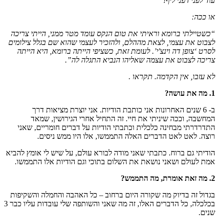
עוד לפני דפני ליף!”
או ככה:
“כשטיילתי ברומא וראיתי את טום הנקס עומד מטר ממני, הייתי צריכה
לצבוט את עצמי, לצאת מההלם, ולהזכיר לעצמי שהוא שם בגלל צילומים
לסרט ‘צופן דה וינצ'י’. לעומת זאת, כשציפי הייתה ברומא, היא הייתה
צריכה לצבוט את עצמה שאליהו הנביא התגלה לה”.
לא עזבו, אין הקדמה. תקראו .
1. מה את עושה?
ב- 6 שנים האחרונות אני כותבת הודיות. אני יוצרת מציאות דרך
המחשבה, וככה שיניתי את חיי. זה התחיל אחרי הגירושין, שמאד
התדרדרתי מבחינה כלכלית וכתבתי הודיות על דברים חומריים, שאני
רוצה. לאט לאט הדברים האלה התממשו, אלו היו ממש ניסים.
הודיתי גם ברוח. כתבתי שאני מודה לבורא עולם, על שיש לי אומץ להביא
אמת לעולם ושאני נושאת את השלום בתוכי וגם הודיות אלו התממשו.
2. מה זאת אומרת, מה התממש?
בגדול זה בדיוק מה שקורה היום ברחוב – כל האהבה והחמלה והשקיפות
בכלכלה, כל הדברים האלו, זה מה שאני והשותפה שלי עובדות עליו כבר 3
שנים.