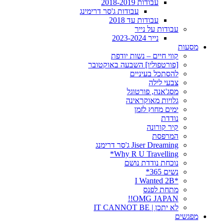
עבודות 2018-2019
עבודות ג'סר דרימינג
עבודות עד 2018
עבודות על נייר
נייר 2023-2024
מסעות
קווי חיים – נשות יודפת
[פורטפוליו] השבעה באוקטובר
להסתכל בעיניים
צבעי לילה
מסג'אנה, פורטוגל
גלויות מאוקראינה
ימים מחוץ לזמן
נודדת
קיר קורונה
המרפסת
Jiser Dreaming ג'סר דרימנג
Why R U Travelling*
נוכחת נודדת נושם
נשים 365*
*I Wanted 2B
מתחת לפנס
OMG JAPAN!!
לא יתכן | IT CANNOT BE
מפגשים