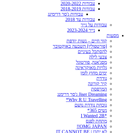
עבודות 2020-2022
עבודות 2018-2019
עבודות ג'סר דרימינג
עבודות עד 2018
עבודות על נייר
נייר 2023-2024
מסעות
קווי חיים – נשות יודפת
[פורטפוליו] השבעה באוקטובר
להסתכל בעיניים
צבעי לילה
מסג'אנה, פורטוגל
גלויות מאוקראינה
ימים מחוץ לזמן
נודדת
קיר קורונה
המרפסת
Jiser Dreaming ג'סר דרימנג
Why R U Travelling*
נוכחת נודדת נושם
נשים 365*
*I Wanted 2B
מתחת לפנס
OMG JAPAN!!
לא יתכן | IT CANNOT BE