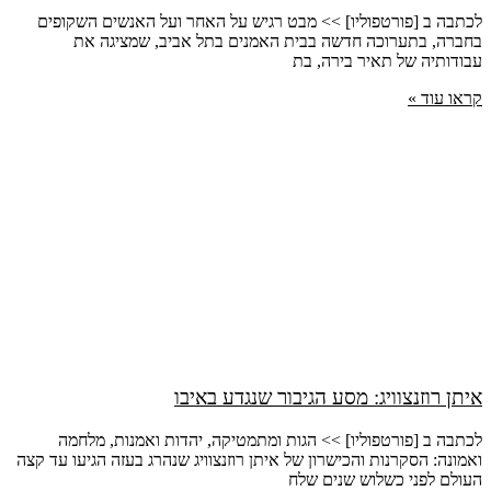
לכתבה ב [פורטפוליו] >> מבט רגיש על האחר ועל האנשים השקופים
בחברה, בתערוכה חדשה בבית האמנים בתל אביב, שמציגה את
עבודותיה של תאיר בירה, בת
קראו עוד »
איתן רוזנצוויג: מסע הגיבור שנגדע באיבו
לכתבה ב [פורטפוליו] >> הגות ומתמטיקה, יהדות ואמנות, מלחמה
ואמונה: הסקרנות והכישרון של איתן רוזנצוויג שנהרג בעזה הגיעו עד קצה
העולם לפני כשלוש שנים שלח