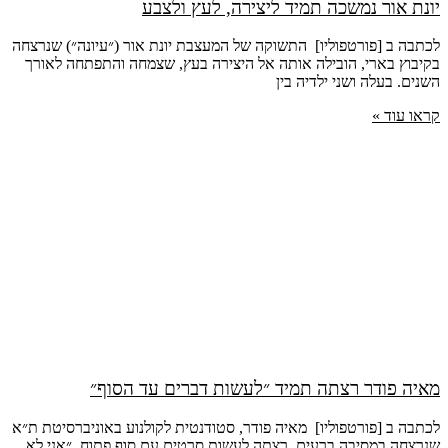
יונת אור נמשכה תמיד ליצירה, לעץ ולצבע
לכתבה ב [פורטפוליו] התשוקה של המעצבת יונת אור (״עיונה״) שנרצחה
בקיבוץ בארי, הובילה אותה אל היצירה בעץ, שצמחה והתפתחה לאורך
השנים. בעלה ושני ילדיה בין
קראו עוד »
מאיה פודר רצתה תמיד ״לעשות דברים עד הסוף״
לכתבה ב [פורטפוליו] מאיה פודר, סטודנטית לקולנוע באוניברסיטת ת״א
שנרצחה במסיבה ברעים, רצתה לעשות סרטים עם סוף פתוח. ״אני לא