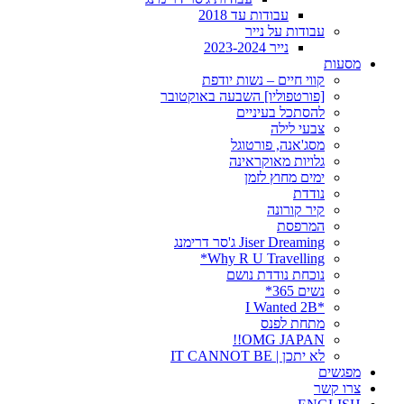
עבודות עד 2018
עבודות על נייר
נייר 2023-2024
מסעות
קווי חיים – נשות יודפת
[פורטפוליו] השבעה באוקטובר
להסתכל בעיניים
צבעי לילה
מסג'אנה, פורטוגל
גלויות מאוקראינה
ימים מחוץ לזמן
נודדת
קיר קורונה
המרפסת
Jiser Dreaming ג'סר דרימנג
Why R U Travelling*
נוכחת נודדת נושם
נשים 365*
*I Wanted 2B
מתחת לפנס
OMG JAPAN!!
לא יתכן | IT CANNOT BE
מפגשים
צרו קשר