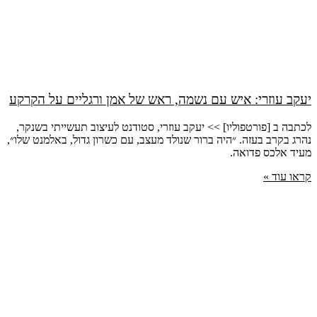
יעקב עוזרי: איש עם נשמה, ראש של אמן ורגליים על הקרקע
לכתבה ב [פורטפוליו] >> יעקב עוזרי, סטודנט לעיצוב תעשייתי בשנקר,
נהרג בקרב בעזה. ״היה ברור שנולד מעצב, עם כשרון גדול, באלמנט שלו״,
מעיד אלכס פדואה.
קראו עוד »