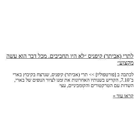
לתרי (אביתר) קיפניס ״לא היו תחביבים. מכל דבר הוא עשה
מקצוע״
לכתבה ב [פורטפוליו] >> תרי (אביתר) קיפניס, שנרצח בקיבוץ בארי
ב־7.10, הקדיש בשנותיו האחרונות את זמנו לציור הנופים של בארי,
השדות עם הטרקטורים והקומביניים, עצי
קראו עוד »