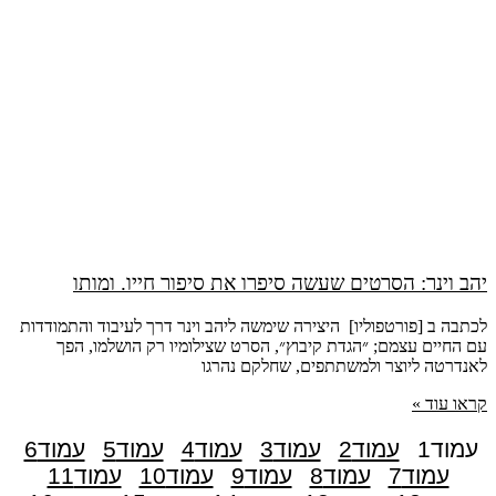
יהב וינר: הסרטים שעשה סיפרו את סיפור חייו. ומותו
לכתבה ב [פורטפוליו] היצירה שימשה ליהב וינר דרך לעיבוד והתמודדות
עם החיים עצמם; ״הגדת קיבוץ״, הסרט שצילומיו רק הושלמו, הפך
לאנדרטה ליוצר ולמשתתפים, שחלקם נהרגו
קראו עוד »
עמוד
1
עמוד
2
עמוד
3
עמוד
4
עמוד
5
עמוד
6
עמוד
7
עמוד
8
עמוד
9
עמוד
10
עמוד
11