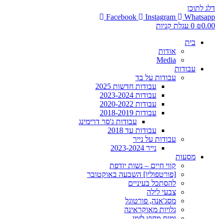
דלג לתוכן
Facebook
Instagram
Whatsapp
0.00
₪
0
עגלת קניות
בית
אודות
Media
עבודות
עבודות על בד
עבודות חדשות 2025
עבודות 2023-2024
עבודות 2020-2022
עבודות 2018-2019
עבודות ג'סר דרימינג
עבודות עד 2018
עבודות על נייר
נייר 2023-2024
מסעות
קווי חיים – נשות יודפת
[פורטפוליו] השבעה באוקטובר
להסתכל בעיניים
צבעי לילה
מסג'אנה, פורטוגל
גלויות מאוקראינה
ימים מחוץ לזמן