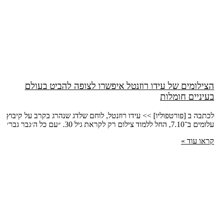
הצילומים של עידו רוזנטל איפשרו לצופה להביט בעולם
בעיניים חומלות
לכתבה ב [פורטפוליו] >> עידו רוזנטל, לוחם שלדג שנהרג בקרב על קיבוץ
עלומים ב־7.10, החל ללמוד צילום רק לקראת גיל 30. ״עם כל ה׳גבר גבר׳
קראו עוד »