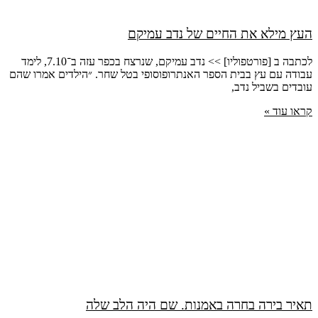
העץ מילא את החיים של נדב עמיקם
לכתבה ב [פורטפוליו] >> נדב עמיקם, שנרצח בכפר עזה ב־7.10, לימד
עבודה עם עץ בבית הספר האנתרופוסופי בטל שחר. ״הילדים אמרו שהם
עובדים בשביל נדב,
קראו עוד »
תאיר בירה בחרה באמנות. שם היה הלב שלה