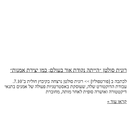
רונית סולטן ״הייתה נקודת אור בעולם; כמו יצירת אמנות״
לכתבה ב [פורטפוליו] >> רונית סולטן נרצחה בקיבוץ חולית ב־7.10.
עבודת הדוקטורט שלה, שעוסקת באסטרטגיות פעולה של אמנים בתנאי
דיקטטורה ואושרה סופית לאחר מותה, מחוברת
קראו עוד »