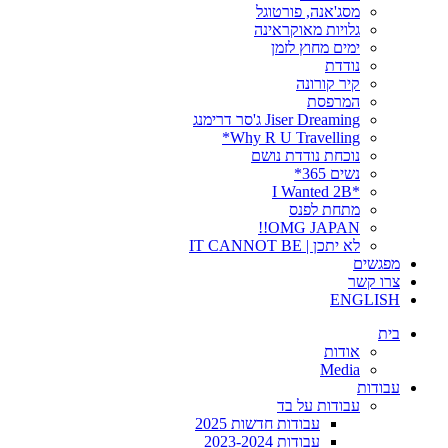
מסג'אנה, פורטוגל
גלויות מאוקראינה
ימים מחוץ לזמן
נודדת
קיר קורונה
המרפסת
Jiser Dreaming ג'סר דרימנג
Why R U Travelling*
נוכחת נודדת נושם
נשים 365*
*I Wanted 2B
מתחת לפנס
OMG JAPAN!!
לא יתכן | IT CANNOT BE
מפגשים
צרו קשר
ENGLISH
בית
אודות
Media
עבודות
עבודות על בד
עבודות חדשות 2025
עבודות 2023-2024