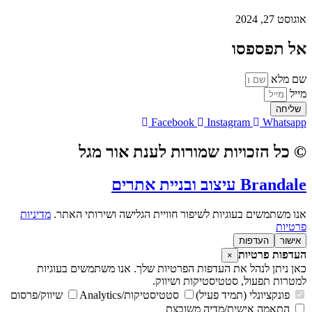
אוגוסט 27, 2024
אל תפספסו
שם מלא
מייל
שליחה
Facebook
Instagram
Whatsapp
© כל הזכויות שמורות לענת אור מגל
Brandale עיצוב ובניית אתרים
אנו משתמשים בעוגיות לשיפור חוויית הגלישה ושירותי האתר.
מדיניות
פרטיות
אישור
העדפות
העדפות פרטיות
×
כאן ניתן לנהל את העדפות הפרטיות שלך. אנו משתמשים בעוגיות
למטרות תפעול, סטטיסטיקות ושיווק.
פונקציונלי (תמיד פעיל)
סטטיסטיקות/Analytics
שיווק/פרסום
התאמה אישית/מדיה משובצת