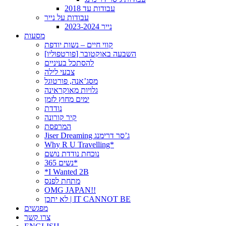
עבודות עד 2018
עבודות על נייר
נייר 2023-2024
מסעות
קווי חיים – נשות יודפת
[פורטפוליו] השבעה באוקטובר
להסתכל בעיניים
צבעי לילה
מסג’אנה, פורטוגל
גלויות מאוקראינה
ימים מחוץ לזמן
נודדת
קיר קורונה
המרפסת
Jiser Dreaming ג’סר דרימנג
Why R U Travelling*
נוכחת נודדת נושם
נשים 365*
*I Wanted 2B
מתחת לפנס
OMG JAPAN!!
לא יתכן | IT CANNOT BE
מפגשים
צרו קשר