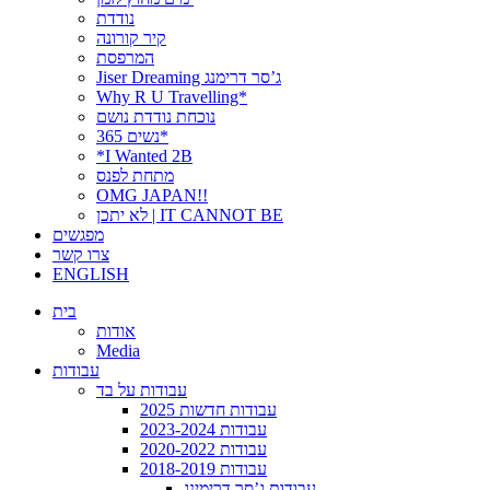
נודדת
קיר קורונה
המרפסת
Jiser Dreaming ג’סר דרימנג
Why R U Travelling*
נוכחת נודדת נושם
נשים 365*
*I Wanted 2B
מתחת לפנס
OMG JAPAN!!
לא יתכן | IT CANNOT BE
מפגשים
צרו קשר
ENGLISH
בית
אודות
Media
עבודות
עבודות על בד
עבודות חדשות 2025
עבודות 2023-2024
עבודות 2020-2022
עבודות 2018-2019
עבודות ג’סר דרימינג