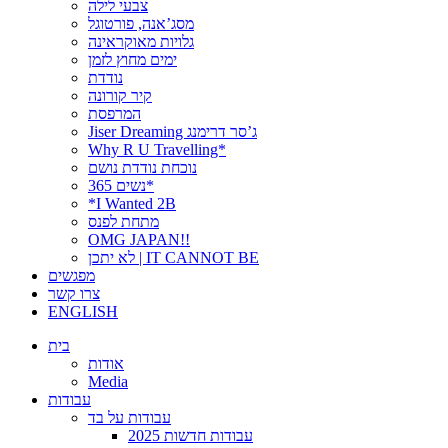
צבעי לילה
מסג’אנה, פורטוגל
גלויות מאוקראינה
ימים מחוץ לזמן
נודדת
קיר קורונה
המרפסת
Jiser Dreaming ג’סר דרימנג
Why R U Travelling*
נוכחת נודדת נושם
נשים 365*
*I Wanted 2B
מתחת לפנס
OMG JAPAN!!
לא יתכן | IT CANNOT BE
מפגשים
צרו קשר
ENGLISH
בית
אודות
Media
עבודות
עבודות על בד
עבודות חדשות 2025