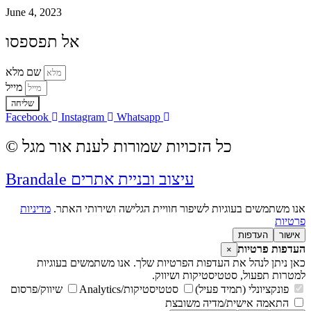
June 4, 2023
אל תפספסו
שם מלא
מייל
שליחה
Facebook
Instagram
Whatsapp
© כל הזכויות שמורות לענת אור מגל
Brandale עיצוב ובניית אתרים
אנו משתמשים בעוגיות לשיפור חוויית הגלישה ושירותי האתר.
מדיניות
פרטיות
אישור
העדפות
העדפות פרטיות
×
כאן ניתן לנהל את העדפות הפרטיות שלך. אנו משתמשים בעוגיות
למטרות תפעול, סטטיסטיקות ושיווק.
פונקציונלי (תמיד פעיל)
סטטיסטיקות/Analytics
שיווק/פרסום
התאמה אישית/מדיה משובצת