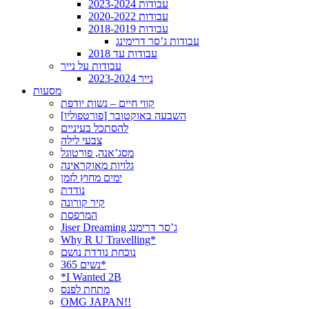
עבודות 2023-2024
עבודות 2020-2022
עבודות 2018-2019
עבודות ג’סר דרימינג
עבודות עד 2018
עבודות על נייר
נייר 2023-2024
מסעות
קווי חיים – נשות יודפת
[פורטפוליו] השבעה באוקטובר
להסתכל בעיניים
צבעי לילה
מסג’אנה, פורטוגל
גלויות מאוקראינה
ימים מחוץ לזמן
נודדת
קיר קורונה
המרפסת
Jiser Dreaming ג’סר דרימנג
Why R U Travelling*
נוכחת נודדת נושם
נשים 365*
*I Wanted 2B
מתחת לפנס
OMG JAPAN!!