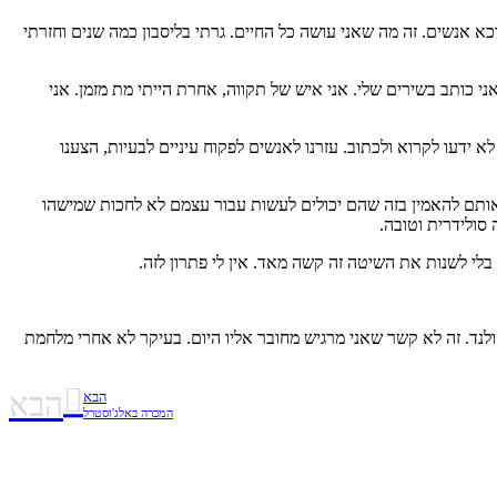
, וכשהסתיים והייתי בן 20 העמקתי את העשייה שלי נגד משטר שמדכא אנשים. זה מה שאני עושה כל החיים. גרתי בליסבון כמה שנים וחזרתי
ני כותב בשירים שלי. אני איש של תקווה, אחרת הייתי מת מזמן. אני
ל החיים אני פועל לשנות את החיים בפורטוגל, לעזור לאנשים. למשל לפני 40 שנה אנשים היו מאד מאד עניים. היינו הכי עניים באירופה. ב- 1974 70% לא ידעו לקרוא ולכתוב. עזרנו לאנשים לפקוח עיניים לבעיות, הצענו
חוות. לימדנו אותם להאמין בזה שהם יכולים לעשות עבור עצמם לא לחכות שמישהו
סולידרית וטובה.
 בלי לשנות את השיטה זה קשה מאד. אין לי פתרון לזה.
לנד. זה לא קשר שאני מרגיש מחובר אליו היום. בעיקר לא אחרי מלחמת
הבא
הבא
המכרה באלג'וסטרל