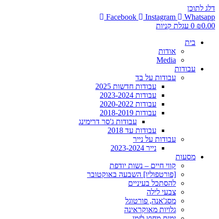
דלג לתוכן
Facebook
Instagram
Whatsapp
0.00
₪
0
עגלת קניות
בית
אודות
Media
עבודות
עבודות על בד
עבודות חדשות 2025
עבודות 2023-2024
עבודות 2020-2022
עבודות 2018-2019
עבודות ג'סר דרימינג
עבודות עד 2018
עבודות על נייר
נייר 2023-2024
מסעות
קווי חיים – נשות יודפת
[פורטפוליו] השבעה באוקטובר
להסתכל בעיניים
צבעי לילה
מסג'אנה, פורטוגל
גלויות מאוקראינה
ימים מחוץ לזמן