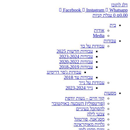
דלג לתוכן
Facebook
Instagram
Whatsapp
0.00
₪
0
עגלת קניות
בית
אודות
Media
עבודות
עבודות על בד
עבודות חדשות 2025
עבודות 2023-2024
עבודות 2020-2022
עבודות 2018-2019
עבודות ג'סר דרימינג
עבודות עד 2018
עבודות על נייר
נייר 2023-2024
מסעות
קווי חיים – נשות יודפת
[פורטפוליו] השבעה באוקטובר
להסתכל בעיניים
צבעי לילה
מסג'אנה, פורטוגל
גלויות מאוקראינה
ימים מחוץ לזמן