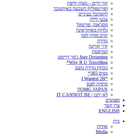
קווי חיים – נשות יודפת
[פורטפוליו] השבעה באוקטובר
להסתכל בעיניים
צבעי לילה
מסג'אנה, פורטוגל
גלויות מאוקראינה
ימים מחוץ לזמן
נודדת
קיר קורונה
המרפסת
Jiser Dreaming ג'סר דרימנג
Why R U Travelling*
נוכחת נודדת נושם
נשים 365*
*I Wanted 2B
מתחת לפנס
OMG JAPAN!!
לא יתכן | IT CANNOT BE
מפגשים
צרו קשר
ENGLISH
בית
אודות
Media