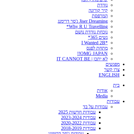
נודדת
קיר קורונה
המרפסת
Jiser Dreaming ג'סר דרימנג
Why R U Travelling*
נוכחת נודדת נושם
נשים 365*
*I Wanted 2B
מתחת לפנס
OMG JAPAN!!
לא יתכן | IT CANNOT BE
מפגשים
צרו קשר
ENGLISH
בית
אודות
Media
עבודות
עבודות על בד
עבודות חדשות 2025
עבודות 2023-2024
עבודות 2020-2022
עבודות 2018-2019
עבודות ג'סר דרימינג