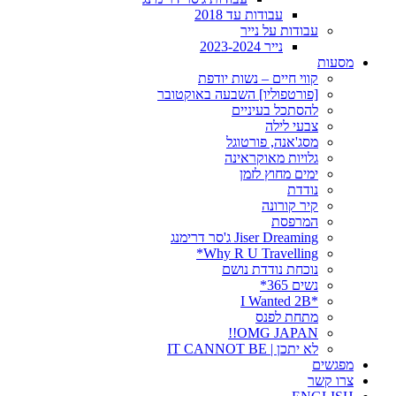
עבודות עד 2018
עבודות על נייר
נייר 2023-2024
מסעות
קווי חיים – נשות יודפת
[פורטפוליו] השבעה באוקטובר
להסתכל בעיניים
צבעי לילה
מסג'אנה, פורטוגל
גלויות מאוקראינה
ימים מחוץ לזמן
נודדת
קיר קורונה
המרפסת
Jiser Dreaming ג'סר דרימנג
Why R U Travelling*
נוכחת נודדת נושם
נשים 365*
*I Wanted 2B
מתחת לפנס
OMG JAPAN!!
לא יתכן | IT CANNOT BE
מפגשים
צרו קשר